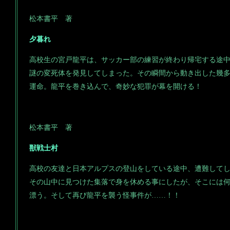
松本書平 著
夕暮れ
高校生の宮戸龍平は、サッカー部の練習が終わり帰宅する途
謎の変死体を発見してしまった。その瞬間から動き出した幾
運命。龍平を巻き込んで、奇妙な犯罪が幕を開ける！
松本書平 著
獣戦士村
高校の友達と日本アルプスの登山をしている途中、遭難して
その山中に見つけた集落で身を休める事にしたが、そこには
漂う。そして再び龍平を襲う怪事件が……！！