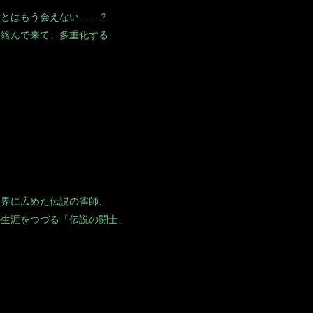
晴とはもう会えない……？
も絡んで来て、多重化する
雀界に広めた伝説の雀師、
の生涯をつづる「伝説の闘士」