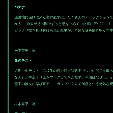
バナナ
遊園地に遊びに来た宮戸龍平は、たくさんのアトラクション
友人──秀太がその間中ずっと息を止めていた事に気づく…！
ビックリ技を見せ付けられた龍平が、奇妙な謎を解き明かす
松本書平 著
死のテスト
２期中間テスト、高校生の宮戸龍平は数学でついに20点を取
なんとか40点より上をマークしてきた龍平。今回はなぜ…。
龍平の彼女に忍び寄る…！カップル２人で20点という奇妙な
松本書平 著