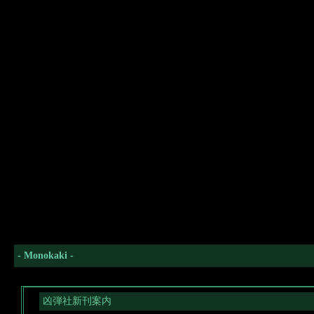
- Monokaki -
凶弾社新刊案内