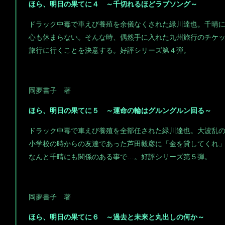
ほら、明日の果てに４ ～千切れるほどラブソング～
ドラック中毒で車えび養殖を余儀なくされた緑川達也。千晴
心も休まらない。そんな時、偶然手に入れた九州旅行のチケ
旅行に行くことを決意する。好評シリーズ第４弾。
岡夢書子 著
ほら、明日の果てに５ ～運命の輪はグルングルン回る～
ドラック中毒で車えび養殖を全部任された緑川達也。大波乱
小学校の時からの友達であった芦田毅彦に「金を貸してくれ
なんと千晴にも関係のある事で…。好評シリーズ第５弾。
岡夢書子 著
ほら、明日の果てに６ ～過去と未来と丸出しの何か～