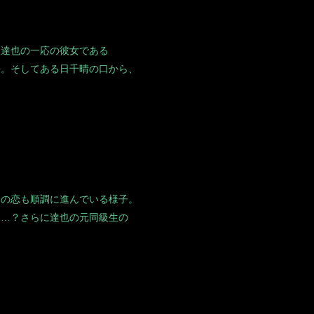
な達也の一応の彼女である
去。そしてある日千晴の口から、
との恋も順調に進んでいる様子。
……？さらに達也の元同級生の