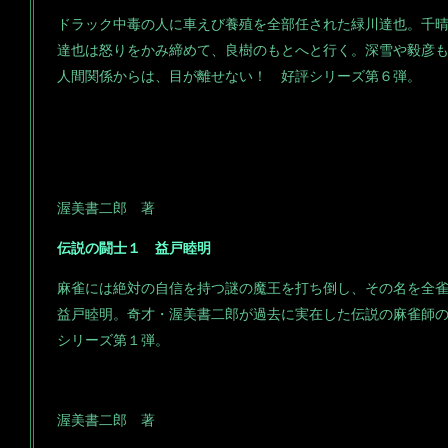
ドラック中毒の人に車えび養殖を全部任された緑川達也。千
達也は怒りをかみ締めて、良樹のもとへと行く。深雪や毅彦
人間関係からは、目が離せない！ 好評シリーズ第６弾。
渥美書二郎 著
伝説の闘士１ 益戸睦明
麻雀には絶対の自信を持つ謎の魔王を打ち倒し、その名を全
益戸睦明。奇才・渥美書二郎が過去に実在した伝説の麻雀師
シリーズ第１弾。
渥美書二郎 著