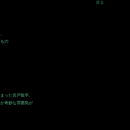
戻る
中、
多もの
しまった宮戸龍平。
何か奇妙な雰囲気が