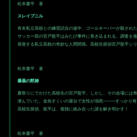
松本書平 著
スレイプニル
有名私立高校との練習試合の途中、ゴールキーパーが殺され
サッカー部の宮戸龍平はみたび事件に巻き込まれる。調査を
発覚する私立高校の奇妙な人間関係。高校生探偵宮戸龍平シ
松本書平 著
爆薬の黙祷
夏祭りにでかけた高校生の宮戸龍平。しかし、その会場には
潜んでいた。金魚すくいの屋台で女性が溺死────すっかり
高校生探偵、龍平は、複雑に絡み合った謎を解き明かす！
松本書平 著