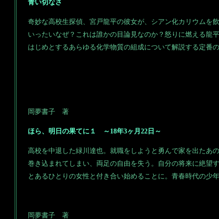
青い切なさ
奇妙な高校生探偵、宮戸龍平の彼女が、シアン化カリウムを
いったいなぜ？これは誰かの目論見なのか？怒りに燃える龍
はじめとするあらゆる化学物質の組成について解説する定番
岡夢書子 著
ほら、明日の果てに１ ～18年3ヶ月22日～
高校を中退した緑川達也。就職をしようと勇んで家を出たあ
巻き込まれてしまい、両足の自由を失う。自分の将来に絶望
とあるひとりの女性と付き合い始めることに。青春時代の少年
岡夢書子 著