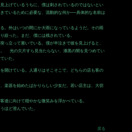
見上げているうちに、僕は刺されているのではないとい
きているために必要な、流動的な何か──具体的な名前は
る。外はいつの間にか大雨になっているようだ。その雨
振り絞った。まだ、僕には残されている。
突っ立って塞いでいる。僕が半泣きで彼を見上げると、
く。 光の欠片すら見当たらない、漆黒の闇を見つめてい
っていた。
を開けている。人通りはそこそこで、どちらの店も客の
、楽器を始めたばかりらしい少女だ。若い店主は、大切
客達に向けて穏やかな微笑みを浮かべている。
うほど澄んでいた。
戻る