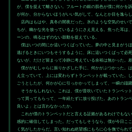
が、僕を捉えて離さない。フルートの銀の肌色が僕に何かを
が何か、分からないほうがいい気がして、なんとか目を逸ら
店内はもはや、真冬の闇夜だった。氷のような空気のせいで
ちが、幽かな光を放っているようにさえ見える。焦った耳は
ーンの、鳴るはずのない鼓動を捉えている。
僕はいつの間にか這いつくばっていた。夢の中と見まがうほ
逃げるときにいつもそうするように、床に這いつくばって必
ないが、だけど留まって冷静に考えている余裕は無かった。
僕ががむしゃらに振りかざした手に、何かがぶつかった。は
え立っていて、上には変わらずトランペットが載っていた。
ごうとしたが、何かが心に引っかかってしまって、一瞬の躊
そうかもしれない。これは、僕が昔吹いていたトランペット
って買ってもらって、一年経たずに放り投げた。あのトラン
良いよ」とは言わなかったか。
これが僕のトランペットだと言える証拠があるわけでもない
感的に確信してしまった。だってもしそうなら、僕が今日こ
く気がしたからだ。言い知れぬ絶望感にもろに心を撫でられ