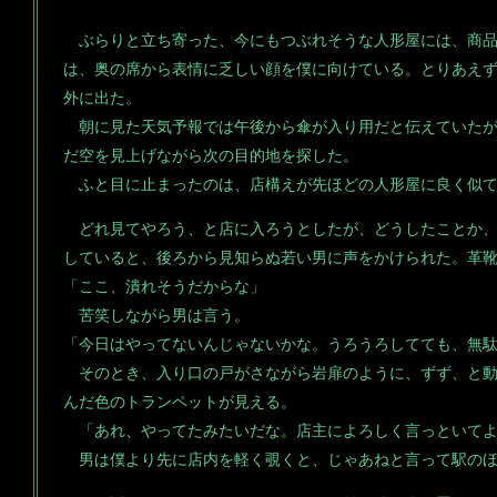
ぶらりと立ち寄った、今にもつぶれそうな人形屋には、商品
は、奥の席から表情に乏しい顔を僕に向けている。とりあえ
外に出た。
朝に見た天気予報では午後から傘が入り用だと伝えていたが
だ空を見上げながら次の目的地を探した。
ふと目に止まったのは、店構えが先ほどの人形屋に良く似て
どれ見てやろう、と店に入ろうとしたが、どうしたことか、
していると、後ろから見知らぬ若い男に声をかけられた。革
「ここ、潰れそうだからな」
苦笑しながら男は言う。
「今日はやってないんじゃないかな。うろうろしてても、無
そのとき、入り口の戸がさながら岩扉のように、ずず、と動
んだ色のトランペットが見える。
「あれ、やってたみたいだな。店主によろしく言っといて
男は僕より先に店内を軽く覗くと、じゃあねと言って駅のほ