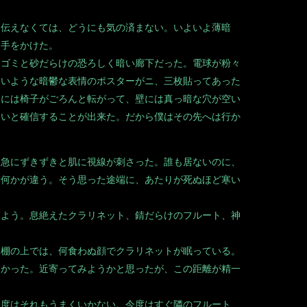
伝えなくては、どうにも気の済まない。いよいよ薄暗
に手をかけた。
ゴミと砂だらけの恐ろしく暗い廊下だった。電球が粉々
ないような暗鬱な表情のポスターがニ、三枚貼ってあった
りには椅子がごろんと転がって、壁には真っ暗な穴が空い
ないと確信することが出来た。だから僕はその先へは行か
急にずきずきと肌に視線が刺さった。誰も居ないのに、
、何かが違う。そう思った途端に、あたりが死ぬほど寒い
よう。息絶えたクラリネット、錆だらけのフルート、神
棚の上では、何食わぬ顔でクラリネットが眠っている。
なかった。近寄ってみようかと思ったが、この距離が精一
度はそれもうまくいかない。今度はすぐ隣のフルート