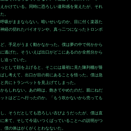
訴えかけている。同時に恐ろしい違和感を覚えたが、それ
した。
呼吸がままならない。暗いせいなのか、目に付く楽器た
、神経の切れたバイオリンや、真っ二つになったトロンボ
ど、手足がうまく動かなかった。僕は夢の中で何かから
死に逃げた。そういえば出口がどこにあるのか全然分から
差し迫っていた。
っとして顔を上げると、そこには最初に見た陳列棚が聳
しばし考えて、出口が目の前にあることを悟った。僕は急
躇と共にトランペットを見上げてしまった。
かもしれない。あの時は、飽きてやめたのだ。親にねだ
ペットはどこへ行ったのか。「もう吹かないから売っても
し、そうだとしても恐ろしい古びようだったが、僕は直
こに来て、そして今這いつくばっていることへの説明がつ
て、僕の体はがくがくとわなないた。