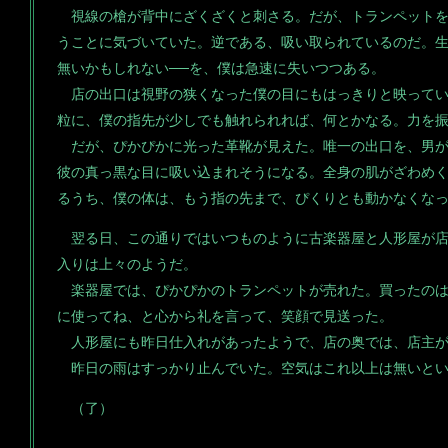
視線の槍が背中にざくざくと刺さる。だが、トランペットを
うことに気づいていた。逆である、吸い取られているのだ。生
無いかもしれない──を、僕は急速に失いつつある。
店の出口は視野の狭くなった僕の目にもはっきりと映ってい
粒に、僕の指先が少しでも触れられれば、何とかなる。力を
だが、ぴかぴかに光った革靴が見えた。唯一の出口を、男が
彼の真っ黒な目に吸い込まれそうになる。全身の肌がざわめ
るうち、僕の体は、もう指の先まで、ぴくりとも動かなくな
翌る日、この通りではいつものように古楽器屋と人形屋が店
入りは上々のようだ。
楽器屋では、ぴかぴかのトランペットが売れた。買ったのは
に使ってね、と心から礼を言って、笑顔で見送った。
人形屋にも昨日仕入れがあったようで、店の奥では、店主が
昨日の雨はすっかり止んでいた。空気はこれ以上は無いとい
（了）