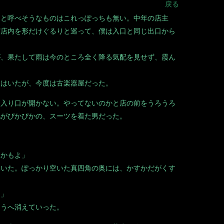
戻る
と呼べそうなものはこれっぽっちも無い。中年の店主
ず店内を形だけぐるりと巡って、僕は入口と同じ出口から
、果たして雨は今のところ全く降る気配を見せず、霞ん
はいたが、今度は古楽器屋だった。
入り口が開かない。やってないのかと店の前をうろうろ
靴がぴかぴかの、スーツを着た男だった。
駄かもよ」
いた。ぽっかり空いた真四角の奥には、かすかだがくす
よ」
うへ消えていった。