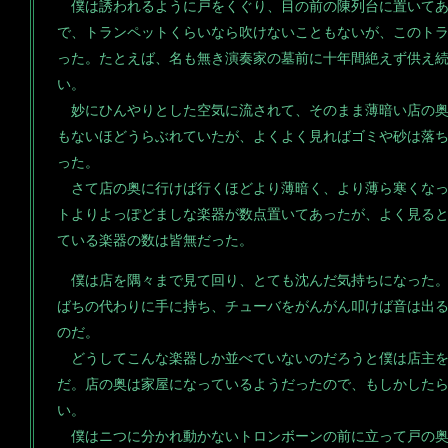
僕は誘われるように戸をくぐり、目の前の陳列台に置いてあ
で、トランペットくらいなら吹けないこともないが、このト
った。たとえば、名も無き演奏家の墓前に十年間絶えず供え
い。
妙にひんやりとした空気に流されて、そのまま薄暗い店の奥
もないほどうらぶれていたが、よくよく見ればゴミや砂は落
った。
さて店の奥に行けば行くほどより薄暗く、より薄ら寒くなっ
トよりよっぽどましな楽器が数点置いてあったが、よく見る
ている楽器の数は皆無だった。
僕は店を隅々まで見て回り、とても沈んだ気持ちになった。
ばちの代わりに手に持ち、チューバをがんがん叩けば音は出
のだ。
どうしてこんな楽器しか並べていないのだろうと僕は店主を
だ。店の奥は家屋になっているようだったので、もしかした
い。
僕はニつに分かれ動かないトロンボーンの前に立って戸の奥