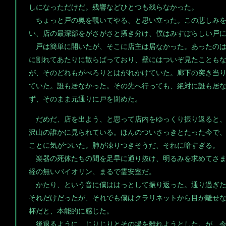
しになっただけだ。残響などひとつも残らなかった。
ちょっと戸の奥を覗いてやる、と思い立った。この悲しみを
い、店の最深部をがさがさと掻き分け、僕はみすぼらしい戸
戸は簡単に開いたが、そこに店主は居なかった。あったのは
に割れてあたりに散らばっており、壁にはついぞ見たことも
が、そのどれもがべろりとはがれかけていた。廊下の突き当
ていた。誰も居なかった。その先へ行っても、絶対に誰も居
ず、そのまま元通りに戸を閉めた。
だめだ、店を出よう、と思って店内をゆっくり振り返ると、
沢山の誰かに見られている。ほんのついさっきとたった今で
ことに気がついた。肺が凍りつきそうだ、それに暗すぎる。
楽器の死体たちの間を足早に通り抜け、明るみを求めてさま
経の無いバイオリン、まるで霊安室だ。
かたり、という音に僕ははっとして振り返った。通り過ぎた
それだけだったが、それでも僕はクラリネットから目が離せ
杯だと、本能的に感じた。
後退るように、じりじりとその場を離れようとした。が、今